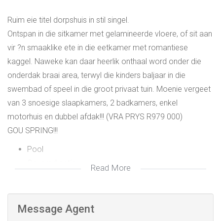
Ruim eie titel dorpshuis in stil singel.
Ontspan in die sitkamer met gelamineerde vloere, of sit aan
vir ?n smaaklike ete in die eetkamer met romantiese
kaggel. Naweke kan daar heerlik onthaal word onder die
onderdak braai area, terwyl die kinders baljaar in die
swembad of speel in die groot privaat tuin. Moenie vergeet
van 3 snoesige slaapkamers, 2 badkamers, enkel
motorhuis en dubbel afdak!!! (VRA PRYS R979 000)
GOU SPRING!!!
Pool
Covered patio
Read More
Canvass screens on patio
Large private garden
Quiet cul-de-sac
Message Agent
Burglar Bars