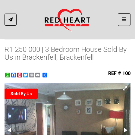
Toggl
R1 250 000 | 3 Bedroom House Sold By
Us in Brackenfell, Brackenfell
REF # 100
WhatsApp
Facebook
Pinterest
Twitter
Print
Share
Sold By Us