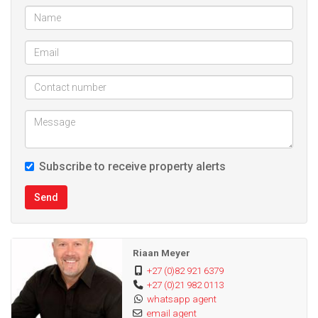
Laminated floors in living area
Double carport
Bay windows
Subscribe to receive property alerts
Send
Riaan Meyer
+27 (0)82 921 6379
+27 (0)21 982 0113
whatsapp agent
email agent